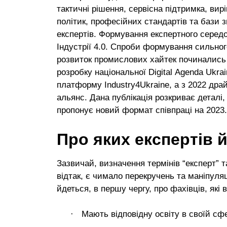
тактичні рішення, сервісна підтримка, ви
політик, професійних стандартів та бази з
експертів. Формування експертного серед
Індустрії 4.0. Спроби формування сильног
розвиток промислових хайтек починались
розробку національної
Digital
Agenda
Ukrai
платформу
Industry
4
Ukraine
, а з 2022 др
альянс. Дана публікація розкриває деталі,
пропонує новий формат співпраці на 2023.
Про яких експерт
ів 
Зазвичай, визначення термінів “експерт” т
відтак, є чимало перекручень та маніпуляц
йдеться, в першу чергу, про фахівців, які
·
Мають відповідну освіту в своїй сфе