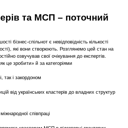
терів та МСП – поточний
сті бізнес-спільнот є невідповідність кількості
тості), які вони створюють. Розглянемо цей стан на
стійно озвучував свої очікування до експертів.
як це зробити» й за категоріями
і, так і закордоном
цій від українських кластерів до владних структур
а міжнародної співпраці