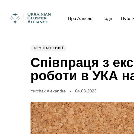
Про Альянс
Події
Публік
Author
Published
PUBLISHED
on:
IN:
БЕЗ КАТЕГОРІЇ
Співпраця з ек
роботи в УКА н
Yurchak Alexandre
04.03.2023