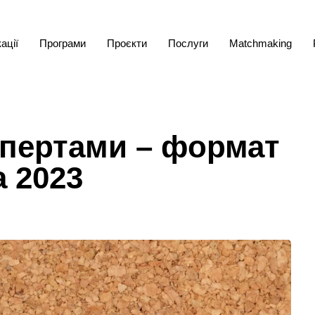
ації
Програми
Проєкти
Послуги
Matchmaking
спертами – формат
а 2023