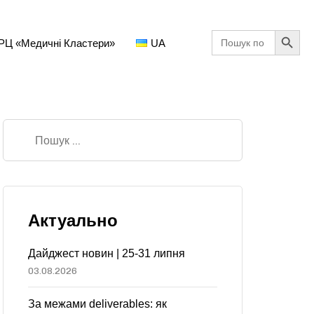
Search Button
Search
РЦ «Медичні Кластери»
UA
for:
Актуально
Дайджест новин | 25-31 липня
03.08.2026
За межами deliverables: як