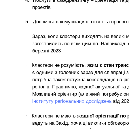
4.
Послуги в фандрейзингу – орієнтація та 
проектів
5.
Допомога в комунікаціях, освіті та просв
Зараз, коли кластери виходять на великі 
загострились по всім цим пп. Наприклад, 
березні 2023
·
Кластери не розуміють, яким є
стан транс
є одними з головних зараз для співпраці з
потрібна також потужна консолідація на рі
регіонів. Практично, жодної актуальної та
Можливий орієнтир (але який потребує он
інституту регіональних досліджень
від 202
·
Кластери не мають
жодної орієнтації по
ведуть на Захід, хоча ці виклики обговорюю