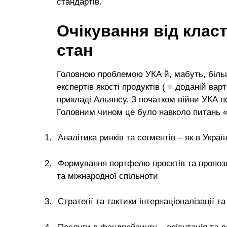
стандартів.
Очікування від клас
стан
Головною проблемою УКА й, мабуть, більшо
експертів якості продуктів ( = доданій вар
прикладі Альянсу. З початком війни УКА по
Головним чином це було навколо питань «
1.
Аналітика ринків та сегментів – як в Україн
2.
Формування портфелю проєктів та пропози
та міжнародної спільноти
3.
Стратегії та тактики інтернаціоналізації т