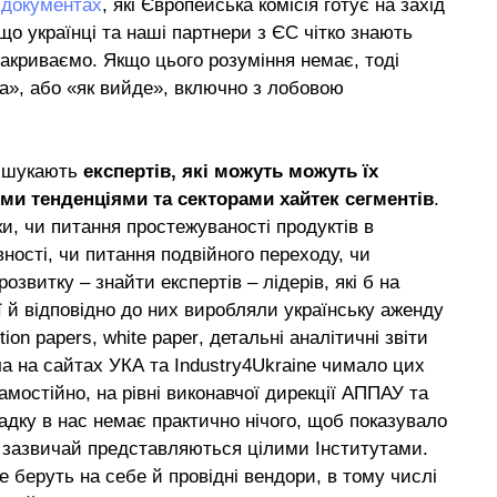
в
документах
, які Європейська комісія готує на захід
що українці та наші партнери з ЄС чітко знають
закриваємо. Якщо цього розуміння немає, тоді
ва», або «як вийде», включно з лобовою
в) шукають
експертів, які можуть можуть їх
ми тенденціями та секторами хайтек сегментів
.
ки, чи питання простежуваності продуктів в
ності, чи питання подвійного переходу, чи
звитку – знайти експертів – лідерів, які б на
ї й відповідно до них виробляли українську аженду
tion
papers
,
white
paper
, детальні аналітичні звіти
оча на сайтах УКА та
Industry
4
Ukraine
чимало цих
самостійно, на рівні виконавчої дирекції АППАУ та
адку в нас немає практично нічого, щоб показувало
кі зазвичай представляються цілими Інститутами.
е беруть на себе й провідні вендори, в тому числі