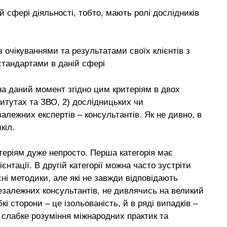
й сфері діяльності, тобто, мають ролі дослідників
 очікуваннями та результатами своїх клієнтів з
тандартами в даній сфері
на даний момент згідно цим критеріям в двох
титутах та ЗВО, 2) дослідницьких чи
залежних експертів – консультантів. Як не дивно, в
кіл.
теріям дуже непросто. Перша категорія має
ієнтації. В другій категорії можна часто зустріти
ні методики, але які не завжди відповідають
залежних консультантів, не дивлячись на великий
і сторони – це ізольованість, й в ряді випадків –
ж слабке розуміння міжнародних практик та