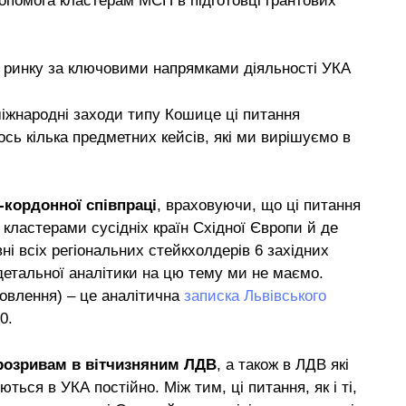
допомога кластерам МСП в підготовці грантових
іті ринку за ключовими напрямками діяльності УКА
міжнародні заходи типу Кошице ці питання
ось кілька предметних кейсів, які ми вирішуємо в
-кордонної співпраці
, враховуючи, що ці питання
 кластерами сусідніх країн Східної Європи й де
вні всіх регіональних стейкхолдерів 6 західних
 детальної аналітики на цю тему ми не маємо.
овлення) – це аналітична
записка Львівського
0.
 розривам в вітчизняним ЛДВ
, а також в ЛДВ які
ться в УКА постійно. Між тим, ці питання, як і ті,