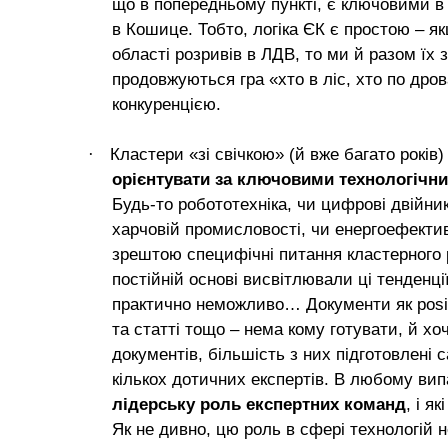
що в попередньому пункті, є ключовими 
в Кошице. Тобто, логіка ЄК є простою – як
області розривів в ЛДВ, то ми й разом їх 
продовжуються гра «хто в ліс, хто по дро
конкуренцією.
·
Кластери «зі свічкою» (й вже багато рокі
орієнтувати за ключовими технологічни
Будь-то робототехніка, чи цифрові двійни
харчовій промисловості, чи енергоефектив
зрештою специфічні питання кластерного ро
постійній основі висвітлювали ці тенденці
практично неможливо… Документи як
posi
та статті тощо – нема кому готувати, й х
документів, більшість з них підготовлені 
кількох дотичних експертів. В любому вип
лідерську роль експертних команд
, і я
Як не дивно, цю роль в сфері технологій н