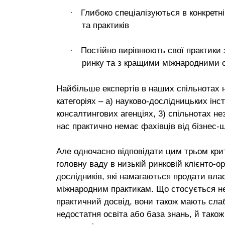
·
Глибоко спеціалізуються в конкретні
та практиків
·
Постійно вирівнюють свої практики з
ринку та з кращими міжнародними с
Найбільше експертів в наших спільнотах 
категоріях – а) науково-дослідницьких інс
консалтингових агенціях, 3) спільнотах не
нас практично немає фахівців від бізнес-ш
Але одночасно відповідати цим трьом кри
головну ваду в низькій ринковій клієнто-ор
дослідників, які намагаються продати влас
міжнародним практикам. Що стосується не
практичний досвід, вони також мають слабк
недостатня освіта або база знань, й тако