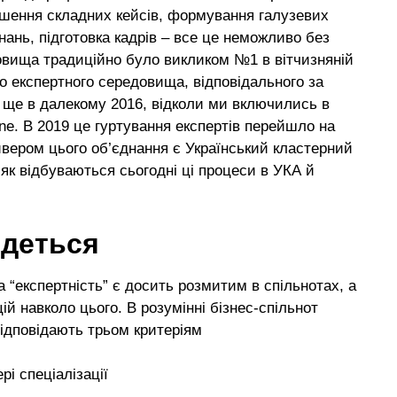
рішення складних кейсів, формування галузевих
нань, підготовка кадрів – все це неможливо без
овища традиційно було викликом №1 в вітчизняній
о експертного середовища, відповідального за
 ще в далекому 2016, відколи ми включились в
ne
. В 2019 це гуртування експертів перейшло на
айвером цього об’єднання є Український кластерний
 як відбуваються сьогодні ці процеси в УКА й
йдеться
а “експертність” є досить розмитим в спільнотах, а
ій навколо цього. В розумінні бізнес-спільнот
 відповідають трьом критеріям
рі спеціалізації