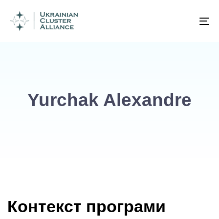
To
na
Yurchak Alexandre
Контекст програми