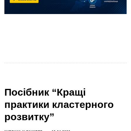
Юрчак Олександр, СЕО УКА Вихід посібника «Кращі
практики» та плейбуку «Операційна модель
кластерної організації» – важлива віха в розвитку
УКА
Посібник “Кращі
практики кластерного
розвитку”