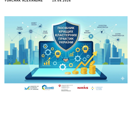
YURCHAK ALEXANDRE
15.04.2026
Новий посібник кращих практик, підготовлений у
межах ініціативи Clusters4Regions, є узагальненням
реального досвіду розвитку кластерів в Україні, а
також практичних