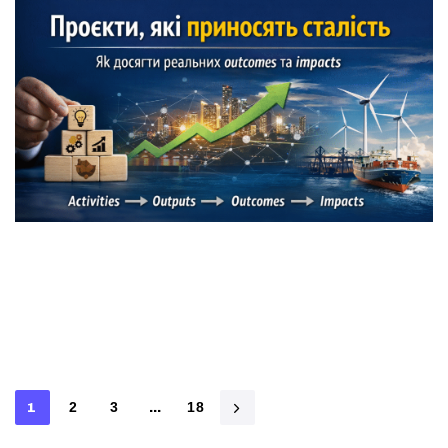
Або, чому більшість грантових проєктів громадських
організацій вмирають відразу після завершення, — і
що з цим робити Юрчак Олександр, СЕО
1
2
3
…
18