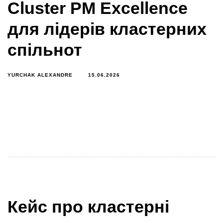
Cluster PM Excellence
для лідерів кластерних
спільнот
YURCHAK ALEXANDRE
15.06.2026
З 2 липня в рамках проєкту Clusters4Regions
стартує спеціальна програма Cluster PM Excellence
Program, спрямована на розвиток нового покоління
лідерів
Кейс про кластерні