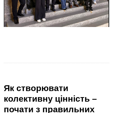
З 2 по 6 березня делегація Ukrainian Cluster Alliance
(UCA), яка представляє українські кластери та
компанії у сфері оборонних і
Як створювати
колективну цінність –
почати з правильних