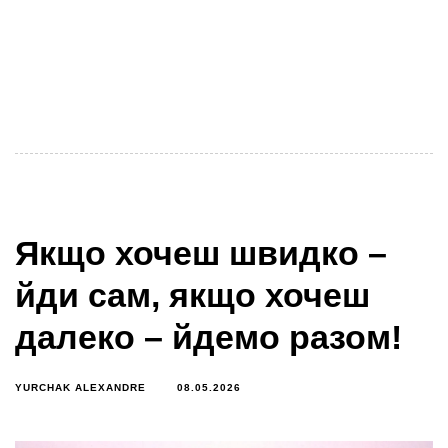
Олександр Юрчак, СЕО Українського кластерного
альянсу Останні роки стали періодом
безпрецедентного розвитку кластерного руху
України. Війна, економічні виклики та необхідність
Якщо хочеш швидко –
йди сам, якщо хочеш
далеко – йдемо разом!
YURCHAK ALEXANDRE
08.05.2026