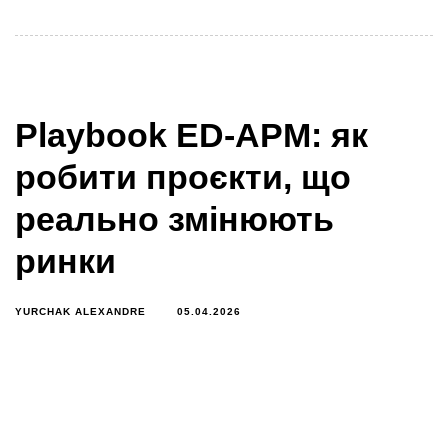
Playbook ED-APM: як
робити проєкти, що
реально змінюють
ринки
YURCHAK ALEXANDRE
05.04.2026
Більшість проєктів — навіть добре профінансованих
— завершуються звітами, але не створюють сталих
змін. Playbook Ecosystem-Driven Agile Project
Management (ED-APM)