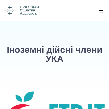
To
na
Іноземні дійсні члени
УКА