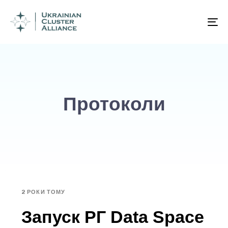
To
na
Протоколи
2 РОКИ ТОМУ
Запуск РГ Data Space