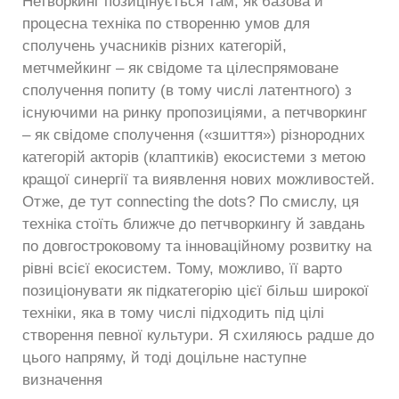
Нетворкинг позицінується там, як базова й
процесна техніка по створенню умов для
сполучень учасників різних категорій,
метчмейкинг – як свідоме та цілеспрямоване
сполучення попиту (в тому числі латентного) з
існуючими на ринку пропозиціями, а петчворкинг
– як свідоме сполучення («зшиття») різнородних
категорій акторів (клаптиків) екосистеми з метою
кращої синергії та виявлення нових можливостей.
Отже, де тут сonnecting the dots? По смислу, ця
техніка стоїть ближче до петчворкингу й завдань
по довгостроковому та інноваційному розвитку на
рівні всієї екосистем. Тому, можливо, її варто
позиціонувати як підкатегорію цієї більш широкої
техніки, яка в тому числі підходить під цілі
створення певної культури. Я схиляюсь радше до
цього напряму, й тоді доцільне наступне
визначення