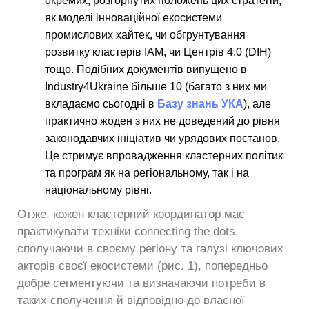
окремих, розгорнутих положень цих стратегій,
як моделі інноваційної екосистеми
промислових хайтек, чи обгрунтування
розвитку кластерів ІАМ, чи Центрів 4.0 (DIH)
тощо. Подібних документів випущено в
Industry4Ukraine більше 10 (багато з них ми
вкладаємо сьогодні в
Базу знань УКА
), але
практично жоден з них не доведений до рівня
законодавчих ініціатив чи урядових постанов.
Це стримує впровадження кластерних політик
та програм як на регіональному, так і на
національному рівні.
Отже, кожен кластерний координатор має
практикувати техніки connecting the dots,
сполучаючи в своєму регіону та галузі ключових
акторів своєї екосистеми (рис. 1), попередньо
добре сегментуючи та визначаючи потреби в
таких сполучення й відповідно до власної