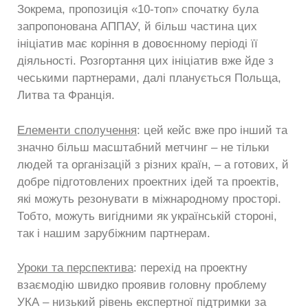
Зокрема, пропозиція «10-топ» спочатку була
запропонована АППАУ, й більш частина цих
ініціатив має коріння в довоєнному періоді її
діяльності. Розгортання цих ініціатив вже йде з
чеськими партнерами, далі планується Польща,
Литва та Франція.
Елементи сполучення
: цей кейс вже про інший та
значно більш масштабний метчинг – не тільки
людей та організацій з різних країн, – а готових, й
добре підготовлених проектних ідей та проектів,
які можуть резонувати в міжнародному просторі.
Тобто, можуть вигідними як українській стороні,
так і нашим зарубіжним партнерам.
Уроки та перспектива
: перехід на проектну
взаємодію швидко проявив головну проблему
УКА – низький рівень експертної підтримки за