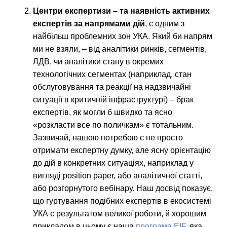
Центри експертизи – та наявність активних
експертів за напрямами дій
, є одним з
найбільш проблемних зон УКА. Який би напрям
ми не взяли, – від аналітики ринків, сегментів,
ЛДВ, чи аналітики стану в окремих
технологічних сегментах (наприклад, стан
обслуговування та реакції на надзвичайні
ситуації в критичній інфраструктурі) – брак
експертів, як могли б швидко та ясно
«розкласти все по поличкам» є тотальним.
Зазвичай, нашою потребою є не просто
отримати експертну думку, але ясну орієнтацію
до дій в конкретних ситуаціях, наприклад у
вигляді position paper, або аналітичної статті,
або розгорнутого вебінару. Наш досвід показує,
що гуртування подібних експертів в екосистемі
УКА є результатом великої роботи, й хорошим
прикладом в цьому є наша
програма EIF,
яка