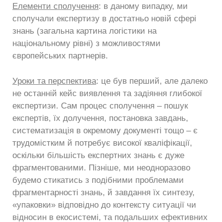
Елементи сполучення
: в даному випадку, ми
сполучали експертизу в достатньо новій сфері
знань (загальна картина логістики на
національному рівні) з можливостями
європейських партнерів.
Уроки та перспектива
: це був перший, але далеко
не останній кейс виявлення та задіяння глибокої
експертизи. Сам процес сполучення – пошук
експертів, їх долучення, постановка завдань,
систематизація в окремому документі тощо – є
трудомістким й потребує високої кваліфікації,
оскільки більшість експертних знань є дуже
фрагментованими. Пізніше, ми неодноразово
будемо стикатись з подібними проблемами
фрагментарності знань, й завдання їх синтезу,
«упаковки» відповідно до контексту ситуації чи
відносин в екосистемі, та подальших ефективних