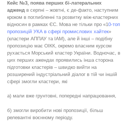
Кейс №3, поява перших бі-латеральних
адженд
в серпні – жовтні, є де-факто, наступним
кроком в поглибленні та розвитку між-кластерних
відносин в рамках ЄС. Мова не тільки про «1
0-топ
пропозицій УКА в сфері промислових хайтек
»
(кластери АППАУ та ІАМ), але й інші – подібну
пропозицію має ОІКК, окремо власним курсом
рухається Морський кластер України. Водночас, в
цих перших ажендах проявились інша сторона
підготовки кластерів – швидко вийти на
розширений індустріальний діалог в тій чи іншій
сфері змогли кластери, які
а) мали вже грунтовні, попередні напрацювання,
б) змогли виробити нові пропозиції, більш
релевантні воєнному періоду.