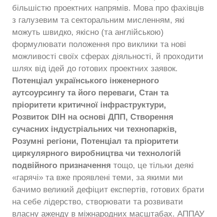
більшістю проектних напрямів. Мова про фахівців
з галузевим та секторальним мисленням, які
можуть швидко, якісно (та англійською)
формулювати положення про виклики та нові
можливості своїх сферах діяльності, й проходити
шлях від ідей до готових проектних заявок.
Потенціал українського інженерного
аутсоурсингу та його переваги, Стан та
пріоритети критичної інфраструктури,
Розвиток DIH на основі ДПП, Створення
сучасних індустріальних чи технопарків,
Розумні регіони, Потенціал та пріоритети
циркулярного виробництва чи технологій
подвійного призначення
тощо, це тільки деякі
«гарячі» та вже проявлені теми, за якими ми
бачимо великий дефіцит експертів, готових брати
на себе лідерство, створювати та розвивати
власну аженду в міжнародних масштабах. АППАУ