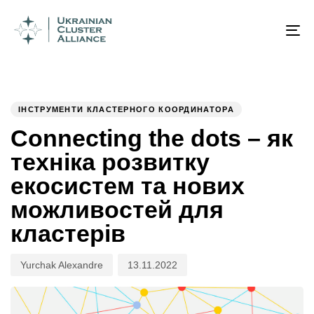
Author
Published
PUBLISHED
on:
IN:
To
na
ІНСТРУМЕНТИ КЛАСТЕРНОГО КООРДИНАТОРА
Connecting the dots – як
техніка розвитку
екосистем та нових
можливостей для
кластерів
Yurchak Alexandre
13.11.2022