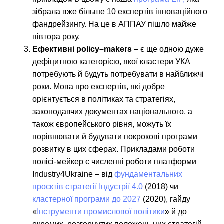
зібрала вже більше 10 експертів інноваційного
фандрейзингу. На це в АППАУ пішло майже
півтора року.
Ефективні
policy
–
makers
– є ще одною дуже
дефіцитною категорією, якої кластери УКА
потребують й будуть потребувати в найближчі
роки. Мова про експертів, які добре
орієнтується в політиках та стратегіях,
законодавчих документах національного, а
також європейського рівня, можуть їх
порівнювати й будувати покрокові програми
розвитку в цих сферах. Прикладами роботи
полісі-мейкер є численні роботи платформи
Industry4Ukraine – від
фундаментальних
проєктів стратегії Індустрії 4.0
(2018) чи
кластерної програми до 2027
(2020), гайду
«
Інструменти промислової політики
» й до