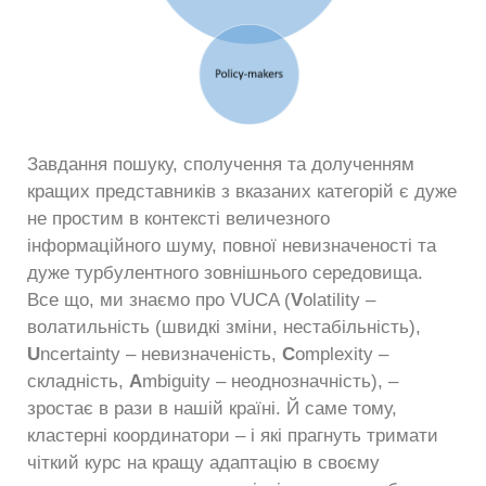
Завдання пошуку, сполучення та долученням
кращих представників з вказаних категорій є дуже
не простим в контексті величезного
інформаційного шуму, повної невизначеності та
дуже турбулентного зовнішнього середовища.
Все що, ми знаємо про VUCA (
V
olatility –
волатильність (швидкі зміни, нестабільність),
U
ncertainty – невизначеність,
C
omplexity –
складність,
A
mbiguity – неоднозначність), –
зростає в рази в нашій країні. Й саме тому,
кластерні координатори – і які прагнуть тримати
чіткий курс на кращу адаптацію в своєму