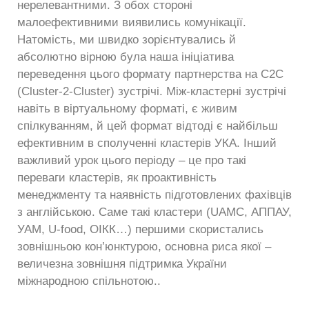
нерелевантними. З обох стороні
малоефективними виявились комунікації.
Натомість, ми швидко зорієнтувались й
абсолютно вірною була наша ініціатива
переведення цього формату партнерства на С2С
(Cluster-2-Cluster) зустрічі. Між-кластерні зустрічі
навіть в віртуальному форматі, є живим
спілкуванням, й цей формат відтоді є найбільш
ефективним в сполученні кластерів УКА. Інший
важливий урок цього періоду – це про такі
переваги кластерів, як проактивність
менеджменту та наявність підготовлених фахівців
з англійською. Саме такі кластери (UAMC, АППАУ,
УАМ, U-food, ОІКК…) першими скористались
зовнішньою кон’юнктурою, основна риса якої –
величезна зовнішня підтримка України
міжнародною спільнотою..