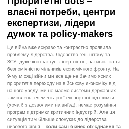
Пріоритетні
dots –
власні потреби, центри
експертизи, лідери
думок та
policy-
makers
Ця війна вже яскраво та контрастно проявила
проблему лідерства. Лідерство ген. штабу та
ЗСУ дуже контрастує з інертністю, пасивністю та
безпомічністю чільників економічного фронту. На
9-му місяці війни ми все ще не бачимо ясних
пріоритетів переходу на військову економіку від
нашого уряду, ми не маємо системи державних
замовлень, елементарної експортної підтримки
(хоча б з дозволами на виїзд), немає розуміння
програм підтримки критичних індустрій. Але ця
ситуація тим більше спонукає до лідерства
низового рівня –
коли самі бізнес-об’єднання та