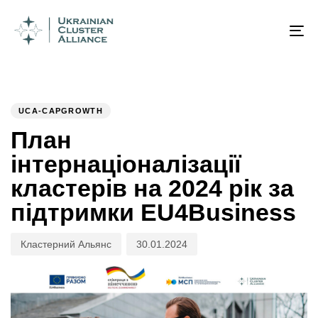
Author
Published
PUBLISHED
on:
IN:
To
na
UCA-CAPGROWTH
План
інтернаціоналізації
кластерів на 2024 рік за
підтримки EU4Business
Кластерний Альянс
30.01.2024