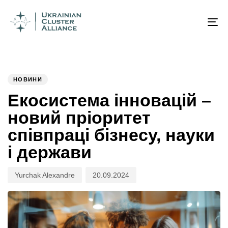
Author
Published
PUBLISHED
on:
IN:
To
na
НОВИНИ
Екосистема інновацій –
новий пріоритет
співпраці бізнесу, науки
і держави
Yurchak Alexandre
20.09.2024