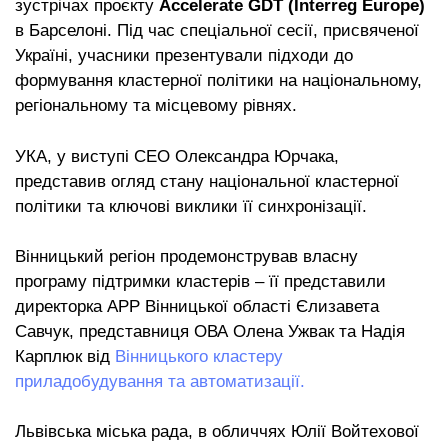
зустрічах проєкту
Accelerate GDT (Interreg Europe)
в Барселоні. Під час спеціальної сесії, присвяченої
Україні, учасники презентували підходи до
формування кластерної політики на національному,
регіональному та місцевому рівнях.
УКА, у виступі СЕО Олександра Юрчака,
представив огляд стану національної кластерної
політики та ключові виклики її синхронізації.
Вінницький регіон продемонстрував власну
програму підтримки кластерів – її представили
директорка АРР Вінницької області Єлизавета
Савчук, представниця ОВА Олена Ужвак та Надія
Карплюк від
Вінницького кластеру
приладобудування та автоматизації.
Львівська міська рада, в обличчях Юлії Войтехової