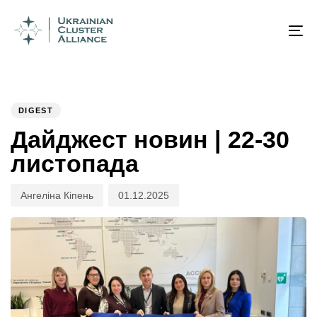
Author
Published
PUBLISHED
on:
IN:
To
na
DIGEST
Дайджест новин | 22-30
листопада
Ангеліна Кіпень
01.12.2025