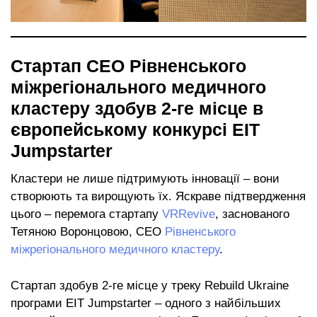
Стартап CEO Рівненського
міжрегіонального медичного
кластеру здобув 2-ге місце в
європейському конкурсі EIT
Jumpstarter
Кластери не лише підтримують інновації – вони
створюють та вирощують їх. Яскраве підтвердження
цього – перемога стартапу
VRRevive
, заснованого
Тетяною Воронцовою, CEO
Рівненського
міжрегіонального медичного кластеру
.
Стартап здобув 2-ге місце у треку Rebuild Ukraine
програми EIT Jumpstarter – одного з найбільших