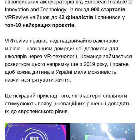
європейських акселераторів від European Institute of
Innovation and Technology. Із понад
900 стартапів
VRRevive увійшов до
42 фіналістів
і опинився у
топ-10 найкращих проєктів
.
VRRevive працює над надзвичайно важливою
місією – навчанням домедичної допомоги для
школярів через VR-технології. Команда займається
розвитком цього напрямку ще з 2019 року, і прагне,
щоб кожна дитина в Україні мала можливість
навчитися рятувати життя.
Це яскравий приклад того, як кластерні спільноти
стимулюють появу інноваційних рішень і доводять
їх до європейського рівня.