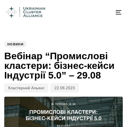
Author
Published
PUBLISHED
on:
IN:
To
na
НОВИНИ
Вебінар “Промислові
кластери: бізнес-кейси
Індустрії 5.0” – 29.08
Кластерний Альянс
22.08.2023