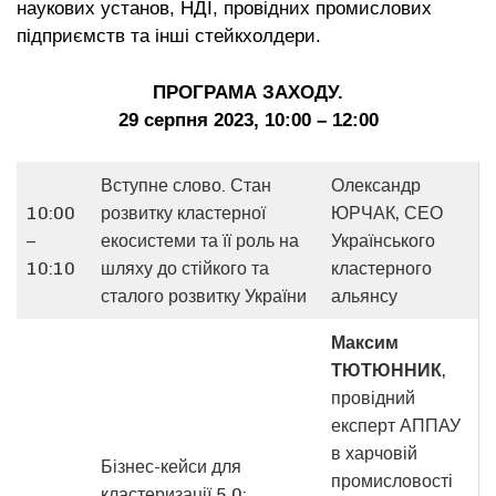
наукових установ, НДІ, провідних промислових
підприємств та інші стейкхолдери.
ПРОГРАМА ЗАХОДУ.
29 серпня 2023, 10:00 – 12:00
Вступне слово. Стан
Олександр
10:00
розвитку кластерної
ЮРЧАК, СЕО
–
екосистеми та її роль на
Українського
10:10
шляху до стійкого та
кластерного
сталого розвитку України
альянсу
Максим
ТЮТЮННИК
,
провідний
експерт АППАУ
в харчовій
Бізнес-кейси для
промисловості
кластеризації 5.0: