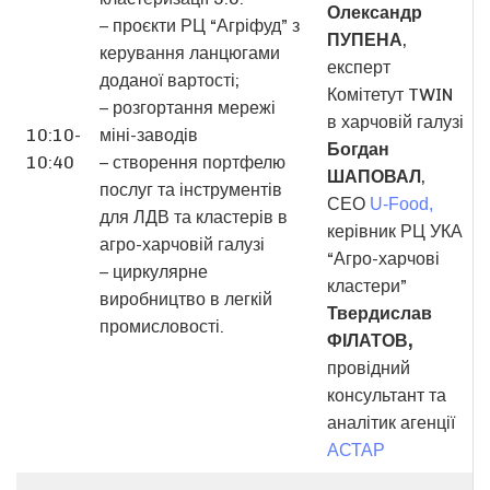
Олександр
– проєкти РЦ “Агріфуд” з
ПУПЕНА
,
керування ланцюгами
експерт
доданої вартості;
Комітетут TWIN
– розгортання мережі
в харчовій галузі
10:10-
міні-заводів
Богдан
10:40
– створення портфелю
ШАПОВАЛ
,
послуг та інструментів
СЕО
U-Food,
для ЛДВ та кластерів в
керівник РЦ УКА
агро-харчовій галузі
“Агро-харчові
– циркулярне
кластери”
виробництво в легкій
Твердислав
промисловості.
ФІЛАТОВ,
провідний
консультант та
аналітик агенції
АСТАР