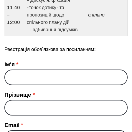
– Дискусія, фіксація
11:40
«точок дотику» та
–
пропозицій щодо
спільно
12:00
спільного плану дій
– Підбивання підсумків
Реєстрація обовʼязкова за посиланням:
Ім'я
Прізвище
Email