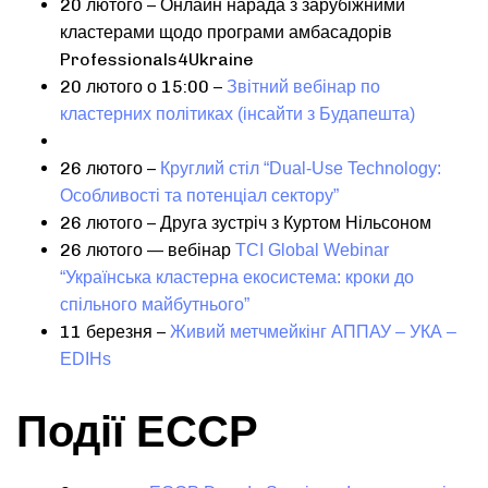
20 лютого – Онлайн нарада з зарубіжними
кластерами щодо програми амбасадорів
Professionals4Ukraine
20 лютого о 15:00 –
Звітний вебінар по
кластерних політиках (інсайти з Будапешта)
26 лютого –
Круглий стіл “Dual-Use Technology:
Особливості та потенціал сектору”
26 лютого – Друга зустріч з Куртом Нільсоном
26 лютого — вебінар
TCI Global Webinar
“Українська кластерна екосистема: кроки до
спільного майбутнього”
11 березня –
Живий метчмейкінг АППАУ – УКА –
EDIHs
Події ЕССР