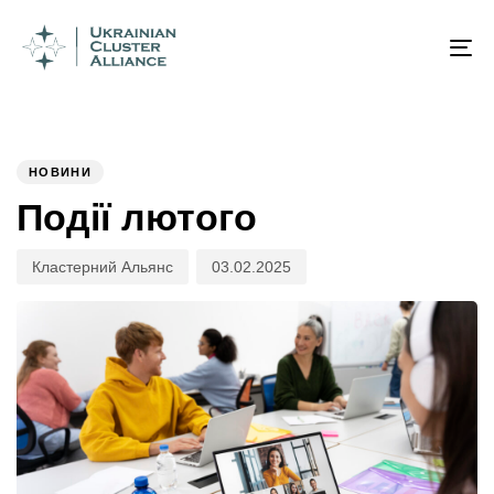
Author
Published
PUBLISHED
on:
IN:
To
na
НОВИНИ
Події лютого
Кластерний Альянс
03.02.2025