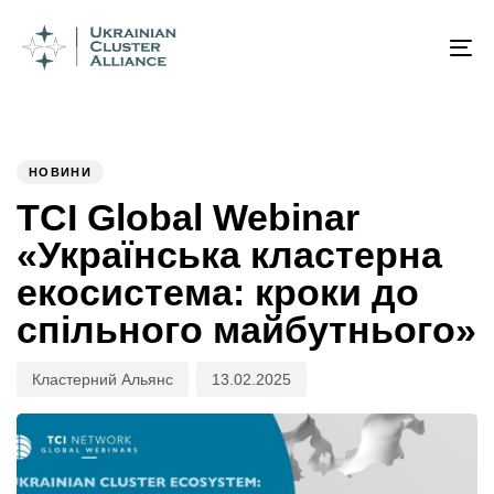
Author
Published
PUBLISHED
on:
IN:
To
na
НОВИНИ
TCI Global Webinar
«Українська кластерна
екосистема: кроки до
спільного майбутнього»
Кластерний Альянс
13.02.2025