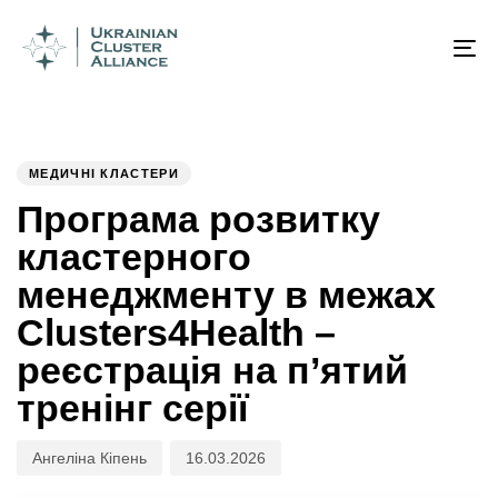
Author
Published
PUBLISHED
on:
IN:
To
na
МЕДИЧНІ КЛАСТЕРИ
Програма розвитку
кластерного
менеджменту в межах
Clusters4Health –
реєстрація на п’ятий
тренінг серії
Ангеліна Кіпень
16.03.2026