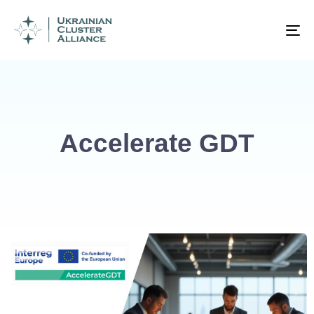
To
na
Accelerate GDT