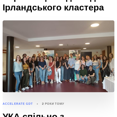
Ірландського кластера
ACCELERATE GDT
2 РОКИ ТОМУ
УКА спільно з