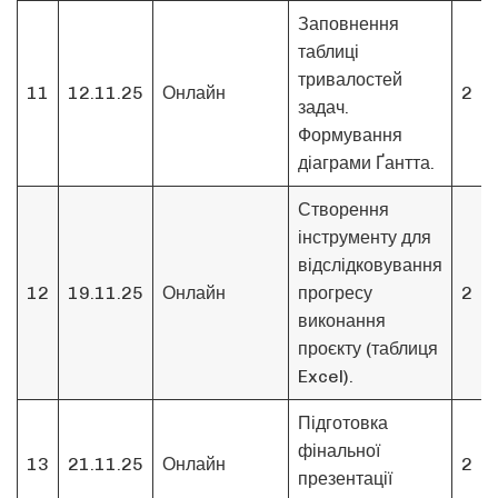
Заповнення
таблиці
тривалостей
11
12.11.25
Онлайн
2
задач.
Формування
діаграми Ґантта.
Створення
інструменту для
відслідковування
12
19.11.25
Онлайн
прогресу
2
виконання
проєкту (таблиця
Excel).
Підготовка
фінальної
13
21.11.25
Онлайн
2
презентації