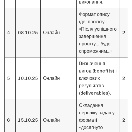
виконання.
Формат опису
ідеї проєкту:
«Після успішного
4
08.10.25
Онлайн
2
завершення
проєкту… буде
спроможним…»
Визначення
вигод (benefits) і
5
10.10.25
Онлайн
ключових
2
результатів
(deliverables).
Складання
переліку задач у
6
15.10.25
Онлайн
форматі
2
«досягнуто