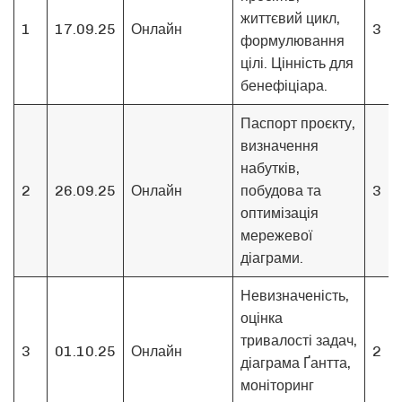
життєвий цикл,
1
17.09.25
Онлайн
3
формулювання
цілі. Цінність для
бенефіціара.
Паспорт проєкту,
визначення
набутків,
2
26.09.25
Онлайн
побудова та
3
оптимізація
мережевої
діаграми.
Невизначеність,
оцінка
тривалості задач,
3
01.10.25
Онлайн
2
діаграма Ґантта,
моніторинг