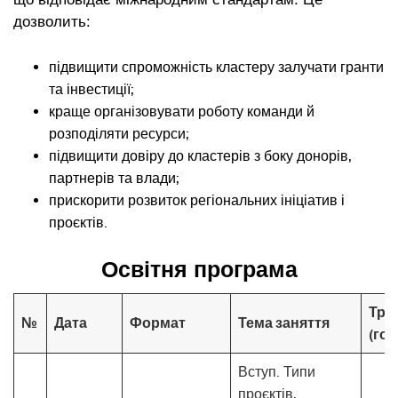
дозволить:
підвищити спроможність кластеру залучати гранти
та інвестиції;
краще організовувати роботу команди й
розподіляти ресурси;
підвищити довіру до кластерів з боку донорів,
партнерів та влади;
прискорити розвиток регіональних ініціатив і
проєктів.
Освітня програма
Три
№
Дата
Формат
Тема заняття
(год
Вступ. Типи
проєктів,