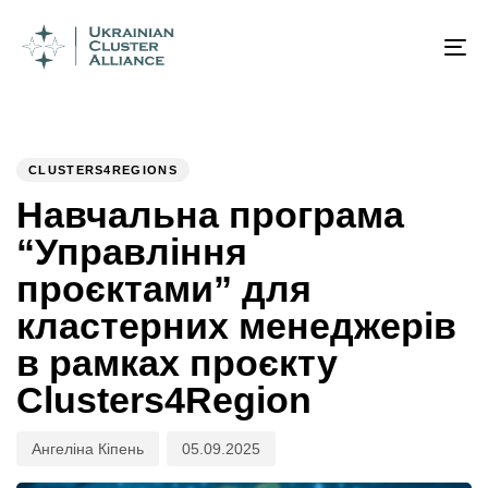
Author
Published
PUBLISHED
on:
IN:
To
na
CLUSTERS4REGIONS
Навчальна програма
“Управління
проєктами” для
кластерних менеджерів
в рамках проєкту
Clusters4Region
Ангеліна Кіпень
05.09.2025