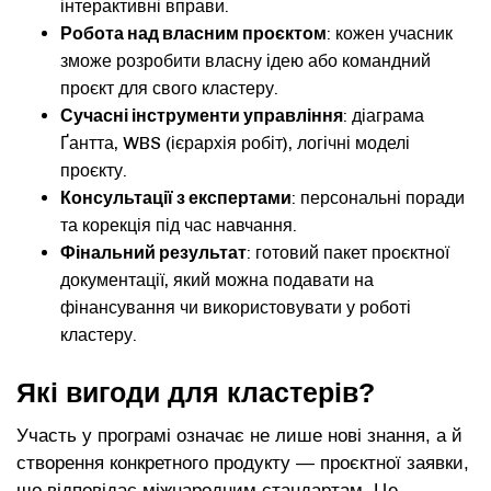
інтерактивні вправи.
Робота над власним проєктом
: кожен учасник
зможе розробити власну ідею або командний
проєкт для свого кластеру.
Сучасні інструменти управління
: діаграма
Ґантта, WBS (ієрархія робіт), логічні моделі
проєкту.
Консультації з експертами
: персональні поради
та корекція під час навчання.
Фінальний результат
: готовий пакет проєктної
документації, який можна подавати на
фінансування чи використовувати у роботі
кластеру.
Які вигоди для кластерів?
Участь у програмі означає не лише нові знання, а й
створення конкретного продукту — проєктної заявки,
що відповідає міжнародним стандартам. Це