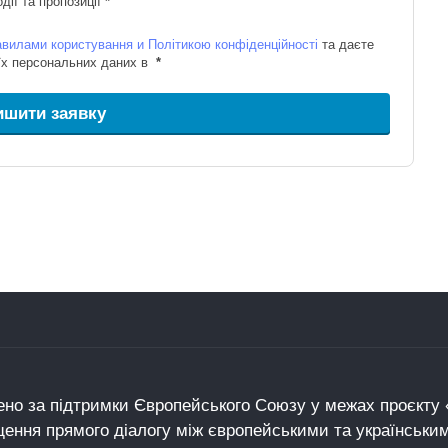
дії та пропозиції
*
вилами користування и Політикою конфіденційності
та даєте
оїх персональних даних в
*
ишити заявку
но за підтримки Європейського Союзу у межах проєкту «
щення прямого діалогу між європейськими та українськи