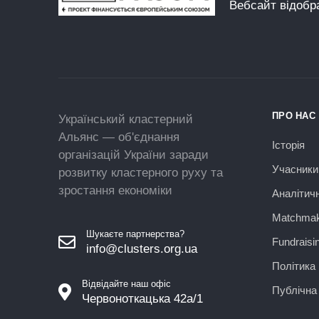
Вебсайт відобр
ПРО НАС
Український кластерний
Альянс — об'єднання
Історія
організацій України заради
Учасники
розвитку кластерного руху та
зростання економіки
Аналітич
Matchmak
Шукаєте партнерства?
Fundraisi
info@clusters.org.ua
Політика 
Відвідайте наш офіс
Публічна
Червоноткацька 42а/1