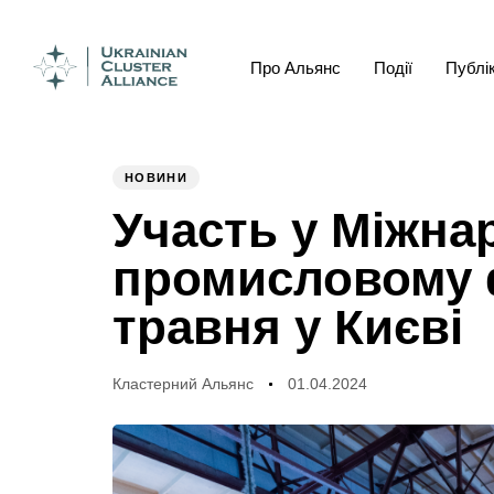
Про Альянс
Події
Публік
Author
Published
PUBLISHED
on:
IN:
НОВИНИ
Участь у Міжна
промисловому 
травня у Києві
Кластерний Альянс
01.04.2024