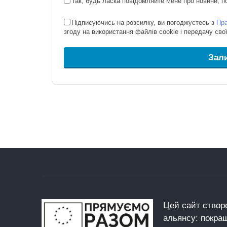
Так, будь ласка повідомляйте мене про новини, по
Підписуючись на розсилку, ви погоджуєтесь з
Пра
згоду на використання файлів cookie і передачу св
Зал
Цей сайт створе
альянсу: покра