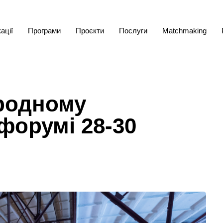
ації
Програми
Проєкти
Послуги
Matchmaking
родному
форумі 28-30