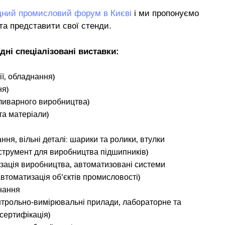
дний промисловий форум в Києві
і ми пропонуємо
та представити свої стенди.
ні спеціалізовані виставки:
ї, обладнання)
ня)
 ливарного виробництва)
та матеріали)
ня, вільні деталі: шарики та ролики, втулки
інструмент для виробництва підшипників)
изація виробництва, автоматизовані системи
втоматизація об’єктів промисловості)
нання
онтрольно‑вимірювальні прилади, лабораторне та
сертифікація)