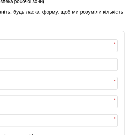
зпека робочої зони)
ніть, будь ласка, форму, щоб ми розуміли кількість
*
*
*
*
*