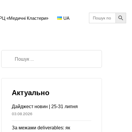
Search Button
Search
РЦ «Медичні Кластери»
UA
for:
Актуально
Дайджест новин | 25-31 липня
03.08.2026
За межами deliverables: як