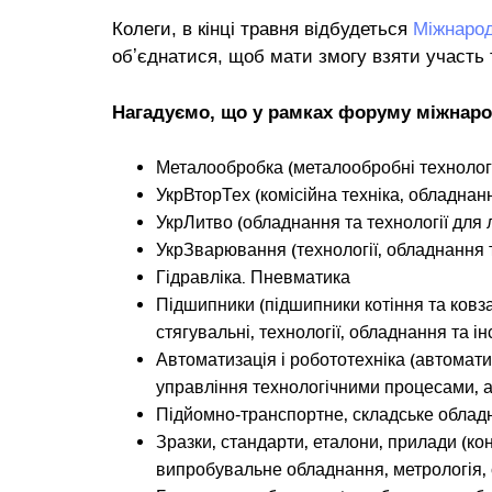
Колеги, в кінці травня відбудеться
Міжнаро
обʼєднатися, щоб мати змогу взяти участь 
Нагадуємо, що у рамках форуму міжнарод
Металообробка (металообробні технологі
УкрВторТех (комісійна техніка, обладнан
УкрЛитво (обладнання та технології для
УкрЗварювання (технології, обладнання 
Гідравліка. Пневматика
Підшипники (підшипники котіння та ковзан
стягувальні, технології, обладнання та 
Автоматизація і робототехніка (автомат
управління технологічними процесами, а
Підйомно‑транспортне, складське облад
Зразки, стандарти, еталони, прилади (к
випробувальне обладнання, метрологія, 