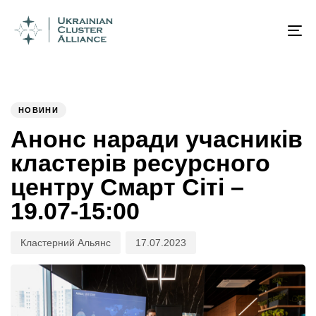
Author
Published
PUBLISHED
on:
IN:
To
na
НОВИНИ
Анонс наради учасників
кластерів ресурсного
центру Смарт Сіті –
19.07-15:00
Кластерний Альянс
17.07.2023