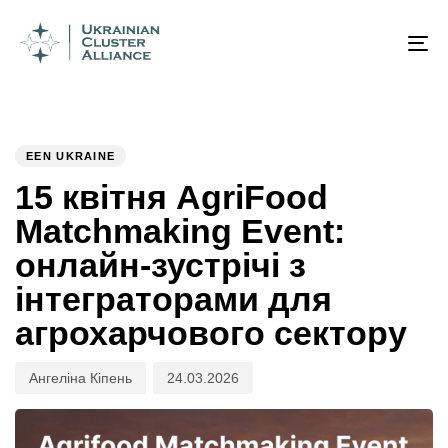
Author
Published
PUBLISHED
on:
IN:
To
na
EEN UKRAINE
15 квітня AgriFood
Matchmaking Event:
онлайн-зустрічі з
інтеграторами для
агрохарчового сектору
Ангеліна Кіпень
24.03.2026