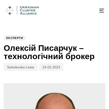
Author
Published
PUBLISHED
on:
IN:
To
na
ЕКСПЕРТИ
Олексій Писарчук –
технологічний брокер
Sobolevska Lesia
24.02.2023