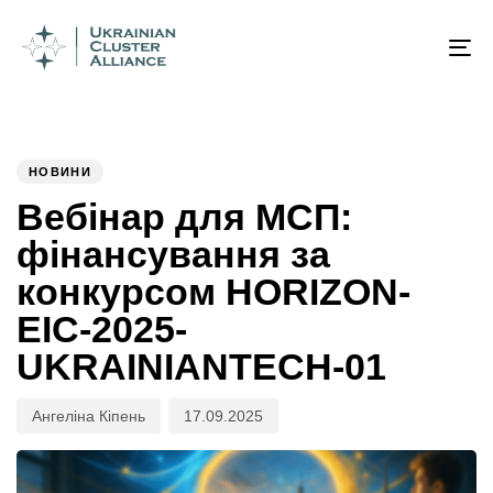
Author
Published
PUBLISHED
on:
IN:
To
na
НОВИНИ
Вебінар для МСП:
фінансування за
конкурсом HORIZON-
EIC-2025-
UKRAINIANTECH-01
Ангеліна Кіпень
17.09.2025