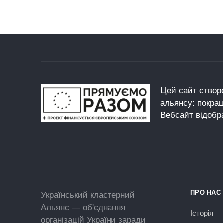
Цей сайт створе
альянсу: покра
Вебсайт відобр
ПРО НАС
Український кластерний
Альянс — об'єднання
Історія
організацій України заради