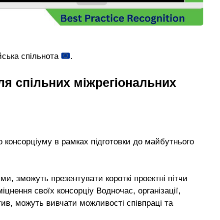
йська спільнота
.
ля спільних міжрегіональних
о консорціуму в рамках підготовки до майбутнього
ми, зможуть презентувати короткі проектні пітчи
іцнення своїх консорціу Водночас, організації,
атив, можуть вивчати можливості співпраці та