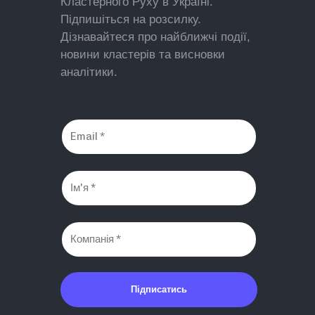
Кластерного Руху в Україні.
Підпишіться на розсилку.
Дізнавайтеся про найближчі події,
новини кластерів та висновки
аналітики.
Підписатись