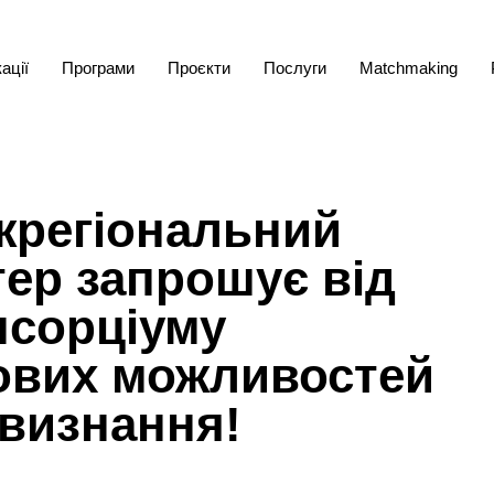
ації
Програми
Проєкти
Послуги
Matchmaking
жрегіональний
ер запрошує від
нсорціуму
ових можливостей
 визнання!