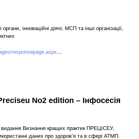
 органи, інноваційні діячі, МСП та інші організації,
ектних
/pages/responsepage.aspx
…
reciseu No2 edition – Інфосесія
е видання Визнання кращих практик ПРЕЦІСЕУ,
икористанні даних про здоров’я та в сфері АТМП.