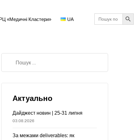
Search Button
Search
РЦ «Медичні Кластери»
UA
for:
Актуально
Дайджест новин | 25-31 липня
03.08.2026
За межами deliverables: як