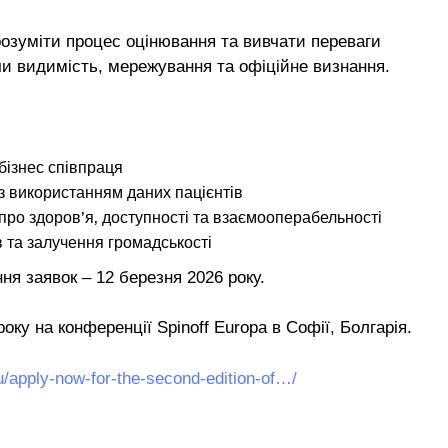
розуміти процес оцінювання та вивчати переваги
чи видимість, мережування та офіційне визнання.
ізнес співпраця
 використанням даних пацієнтів
про здоров’я, доступності та взаємооперабельності
 та залучення громадськості
ня заявок – 12 березня 2026 року.
оку на конференції Spinoff Europa в Софії, Болгарія.
eu/apply-now-for-the-second-edition-of…/