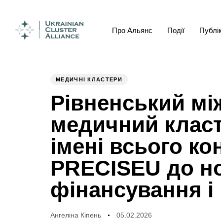
Про Альянс
Події
Публік
Author
Published
PUBLISHED
on:
IN:
МЕДИЧНІ КЛАСТЕРИ
Рівненський мі
медичний класт
імені всього ко
PRECISEU до н
фінансування і
Ангеліна Кіпень
05.02.2026