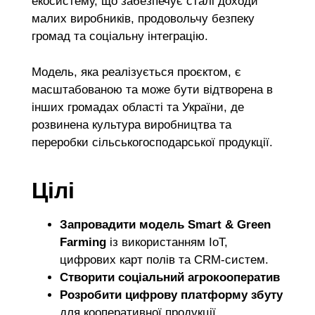
екосистем
у, що забезпечує сталі доходи
малих виробників, продовольчу безпеку
громад та соціальну інтеграцію.
Модель, яка реалізується проєктом, є
масштабованою та може бути відтворена в
інших громадах області та України, де
розвинена культура виробництва та
переробки сільськогосподарської продукції.
Цілі
Запровадити модель Smart & Green
Farming
із використанням IoT,
цифрових карт полів та CRM-систем.
Створити соціальний агрокооператив
Розробити цифрову платформу збуту
для кооперативної продукції.