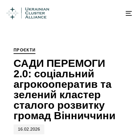
Published
PUBLISHED
on:
IN:
To
na
ПРОЄКТИ
САДИ ПЕРЕМОГИ
2.0: соціальний
агрокооператив та
зелений кластер
сталого розвитку
громад Вінниччини
16.02.2026