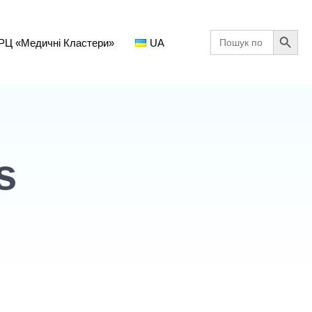
Search Button
Search
РЦ «Медичні Кластери»
UA
for:
s