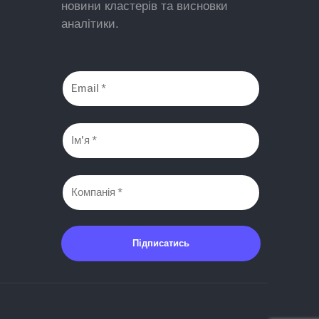
новини кластерів та висновки
аналітики.
Підписатись