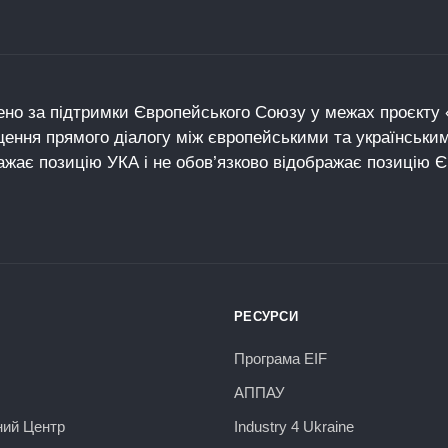
но за підтримки Європейського Союзу у межах проєкту «
щення прямого діалогу між європейськими та українськи
ажає позицію УКА і не обов’язково відображає позицію 
РЕСУРСИ
Програма EIF
АППАУ
ний Центр
Industry 4 Ukraine