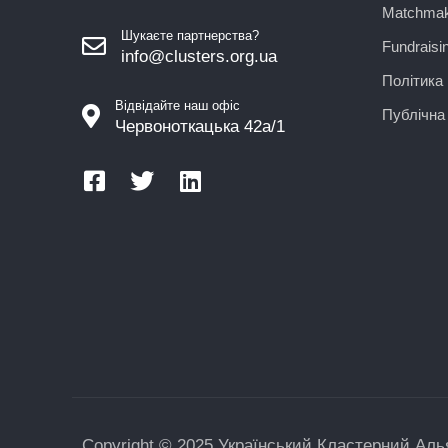
Matchmak
Шукаєте партнерства?
Fundraisi
info@clusters.org.ua
Політика 
Відвідайте наш офіс
Публічна
Червоноткацька 42а/1
Copyright © 2025 Український Кластерний Алья