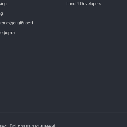
ing
Land 4 Developers
ng
конфіденційності
 оферта
нс. Всі права захищенні.