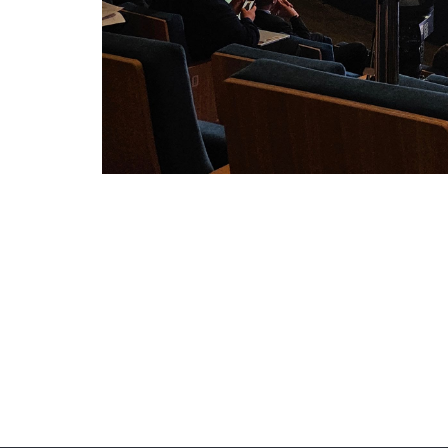
5-6 червня 2025 року в Ряшеві (Польща) ві
Days) ー ключовий щорічний захід Європей