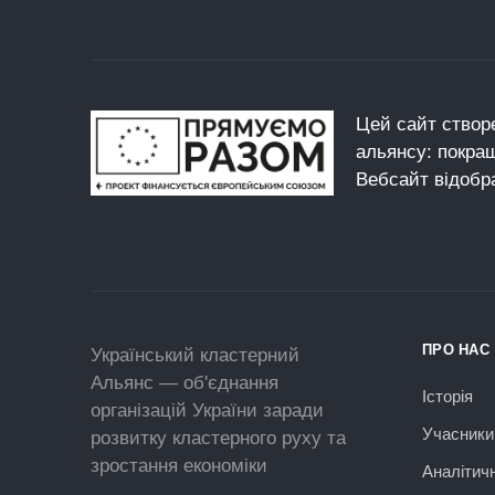
Цей сайт створе
альянсу: покра
Вебсайт відобр
ПРО НАС
Український кластерний
Альянс — об'єднання
Історія
організацій України заради
Учасники
розвитку кластерного руху та
зростання економіки
Аналітич