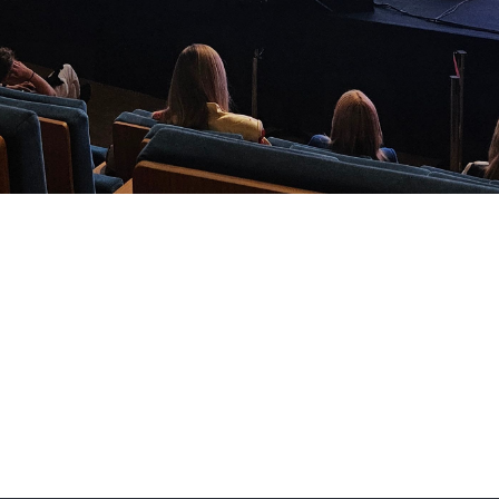
дбулися Дні промисловості ЄС (European Industry
ського Союзу,