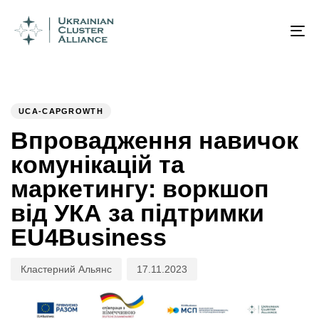
Author
Published
PUBLISHED
on:
IN:
To
na
UCA-CAPGROWTH
Впровадження навичок
комунікацій та
маркетингу: воркшоп
від УКА за підтримки
EU4Business
Кластерний Альянс
17.11.2023