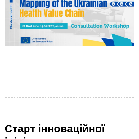
Організаційний комітет консорціуму Clusters4Health
щиро запрошує Вас взяти участь у міжнародному
консультаційному воркшопі «Accelerating European-
Ukrainian Partnerships in Health», який відбудеться
Старт інноваційної