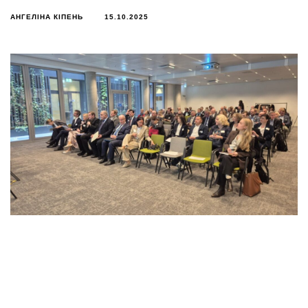
АНГЕЛІНА КІПЕНЬ
15.10.2025
У межах Всесвітнього саміту охорони здоров’я
(WHS 2025) відбувся Health Forum, організований
спільно з Ost-Ausschuss der Deutschen Wirtschaft
e.V.Подія зібрала