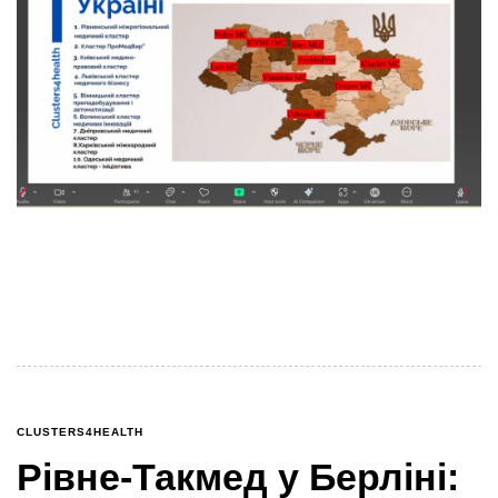
26 червня 2025 року в межах проєкту Clusters4Health
відбувся консультаційний воркшоп «Mapping of the
Ukrainian Health Value Chain». Захід став
CLUSTERS4HEALTH
Рівне-Такмед у Берліні: