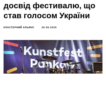
досвід фестивалю, що
став голосом України
КЛАСТЕРНИЙ АЛЬЯНС
26.06.2025
На початку червня команда “Рівне-Такмед” взяла
участь у 24-му мистецькому фестивалі
KunstfestPankow, що відбувся у палацовому парку
Шенхаузен у Берліні.