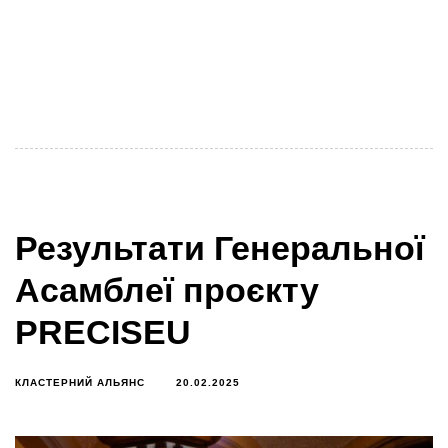
12–13 березня 2024 року ініціатива Clusters4Health
офіційно стартувала в м. Ясси, Румунія,
ознаменувавши важливу віху у європейській та
українській співпраці
Результати Генеральної
Асамблеї проєкту
PRECISEU
КЛАСТЕРНИЙ АЛЬЯНС
20.02.2025