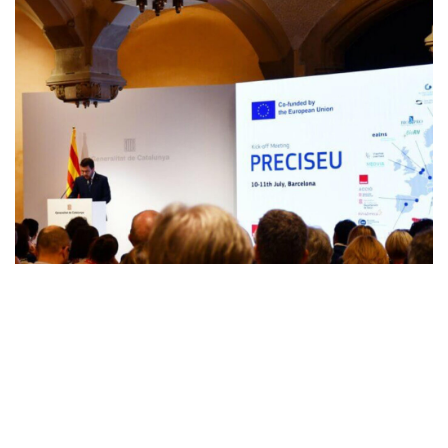
Вчора відбулась Генеральна Асамблея проекту
PRECISEU де зібрались всі учасники європейського
консорціуму. Вступне слово було за Монтсе Дабан
з кластеру