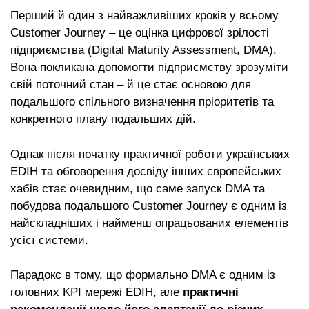
Перший й один з найважливіших кроків у всьому
Customer Journey – це оцінка цифрової зрілості
підприємства (Digital Maturity Assessment, DMA).
Вона покликана допомогти підприємству зрозуміти
свій поточний стан – й це стає основою для
подальшого спільного визначення пріоритетів та
конкретного плану подальших дій.
Однак після початку практичної роботи українських
EDIH та обговорення досвіду інших європейських
хабів стає очевидним, що саме запуск DMA та
побудова подальшого Customer Journey є одним із
найскладніших і найменш опрацьованих елементів
усієї системи.
Парадокс в тому, що формально DMA є одним із
головних KPI мережі EDIH, але
практичні