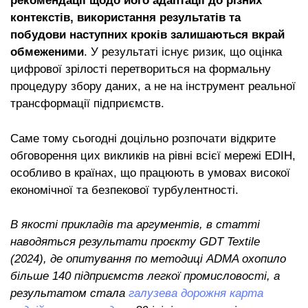
рекомендації щодо його адаптації до різних
контекстів, використання результатів та
побудови наступних кроків залишаються вкрай
обмеженими
. У результаті існує ризик, що оцінка
цифрової зрілості перетвориться на формальну
процедуру збору даних, а не на інструмент реальної
трансформації підприємств.
Саме тому сьогодні доцільно розпочати відкрите
обговорення цих викликів на рівні всієї мережі EDIH,
особливо в країнах, що працюють в умовах високої
економічної та безпекової турбулентності.
В якості прикладів та аргументів, в статті
наводяться результати проєкту GDT Textile
(2024), де опитування по методиці ADMA охопило
більше 140 підприємств легкої промисловості, а
результатом стала
галузева дорожня карта