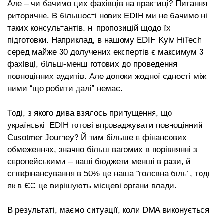
Але – чи бачимо цих фахівців на практиці? Питання
риторичне. В більшості нових EDIH ми не бачимо ні
таких консультантів, ні пропозицій щодо їх
підготовки. Наприклад, в нашому EDIH Kyiv HiTech
серед майже 30 долучених експертів є максимум 3
фахівці, більш-менш готових до проведення
повноцінних аудитів. Але допоки жодної єдності між
ними “що робити далі” немає.
Тоді, з якого дива взялось припущення, що
українські EDIH готові впроваджувати повноцінний
Cusotmer Journey? Й тим більше в фінансових
обмеженнях, значно більш вагомих в порівнянні з
європейськими – наші бюджети менші в рази, й
співфінансування в 50% це наша “головна біль”, тоді
як в ЄС це вирішують місцеві органи влади.
В результаті, маємо ситуації, коли DMA виконується