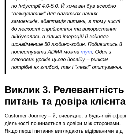
по Індустрії 4.0-5.0. Й хоча він був всеодно
“важкуватим” для багатьох наших
замовників, адаптація питань, в тому числі
до легкості сприйняття та використання
відбувалась в кілька ітерацій й зайняла
щонайменше 50 людино-годин. Подивитись й
потестувати ADMA можна
тут
.
Один з
ключових уроків цього досвіду – ринкам
потрібні як глибокі, так і “легкі” опитуванн
я.
Виклик 3. Релевантність
питань та довіра клієнта
Customer Journey – й, очевидно, в будь-якій сфері
діяльності починається з довіри між сторонами.
Якщо перші питання виглядають відірваними від