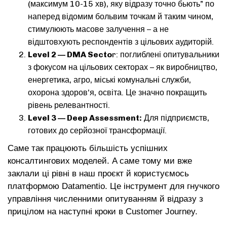
(максимум 10-15 хв), яку відразу точно бьють” по
наперед відомим больвим точкам й таким чином,
стимулюють масове залучення – а не
відштовхують респондентів з цільових аудиторій.
Level 2 — DMA Secto
r: поглиблені опитувальники
з фокусом на цільових секторах – як виробництво,
енергетика, агро, міські комунальні служби,
охорона здоров’я, освіта. Це значно покращить
рівень релевантності.
Level 3 — Deep Assessment:
Для підприємств,
готових до серйозної трансформації.
Саме так працюють більшість успішних
консалтингових моделей. A саме тому ми вже
заклали ці рівні в наш проєкт й користуємось
платформою Datamentio. Це інструмент для гнучкого
управління численними опитуванням й відразу з
прицілом на наступні кроки в Customer Journey.