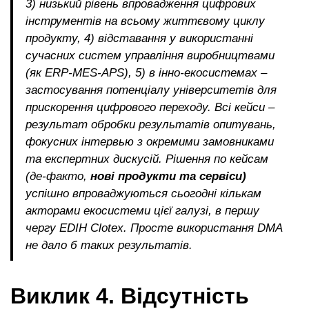
3) низький рівень впровадження цифрових
інструментів на всьому життєвому циклу
продукту, 4) відставання у використанні
сучасних систем управління виробництвами
(як ERP-MES-APS), 5) в інно-екосистемах –
застосування потенціалу університетів для
прискорення цифрового переходу. Всі кейси –
результат обробки результатів опитувань,
фокусних інтервью з окремими замовниками
та експертних дискусій. Рішення по кейсам
(де-факто,
нові продукти та сервіси)
успішно впроваджуються сьогодні кількам
акторами екосистеми цієї галузі, в першу
чергу EDIH Clotex. Просте використання DMA
не дало б таких результатів.
Виклик 4. Відсутність