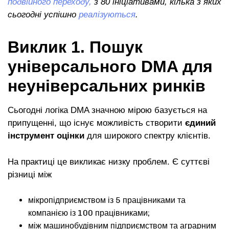
подвійного переходу,
з 80 ініціативами, кілька з яких
сьогодні успішно
реалізуються
.
Виклик 1. Пошук
універсального DMA для
неуніверсальних ринків
Сьогодні логіка DMA значною мірою базується на
припущенні, що існує можливість створити
єдиний
інструмент оцінки
для широкого спектру клієнтів.
На практиці це викликає низку проблем. Є суттєві
різниці між
мікропідприємством із 5 працівниками та
компанією із 100 працівниками;
між машинобудівним підприємством та аграрним