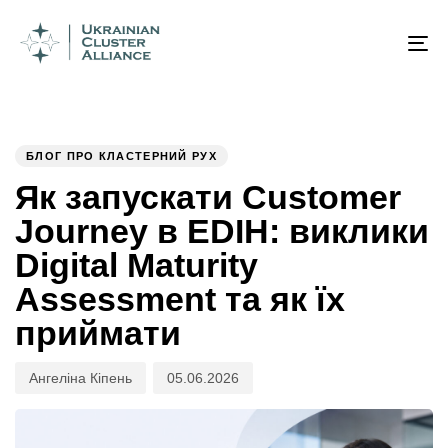
Author
Published
PUBLISHED
on:
IN:
To
na
БЛОГ ПРО КЛАСТЕРНИЙ РУХ
Як запускати Customer
Journey в EDIH: виклики
Digital Maturity
Assessment та як їх
приймати
Ангеліна Кіпень
05.06.2026