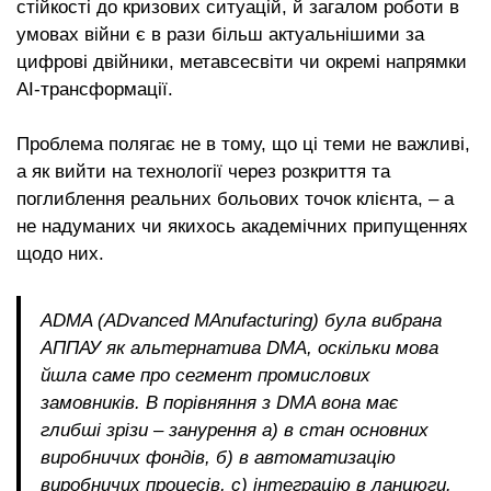
стійкості до кризових ситуацій, й загалом роботи в
умовах війни є в рази більш актуальнішими за
цифрові двійники, метавсесвіти чи окремі напрямки
AI-трансформації.
Проблема полягає не в тому, що ці теми не важливі,
а як вийти на технології через розкриття та
поглиблення реальних больових точок клієнта, – а
не надуманих чи якихось академічних припущеннях
щодо них.
ADMA (ADvanced MAnufacturing) була вибрана
АППАУ як альтернатива DMA, оскільки мова
йшла саме про сегмент промислових
замовників. В порівняння з DMA вона має
глибші зрізи – занурення а) в стан основних
виробничих фондів, б) в автоматизацію
виробничих процесів, с) інтеграцію в ланцюги.