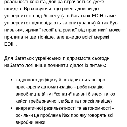
реальності клієнта, довіра втрачається дуже
швидко. Враховуючи, що рівень довіри до
університетів від бізнесу (а в багатьох EDIH саме
університет відповідають за опитування) й так був
низьким, ярлик “теорії відірваної від практики” може
прилипати ще тісніше, але вже до всієї мережі
EDIH.
Для багатьох українських підприємств сьогодні
набагато логічніше починати діалог із питань:
кадрового дефіциту й похідних питань про
прискорену автоматизацію – роботизацію
виробництв (й тут “копати” наявні бізнес- та юз
кейси треба значно глибше та прискіпливіше)
енергетичної резильєнтності та автономності –
оскільки це проблема №2 про яку говорять всі
виробничники