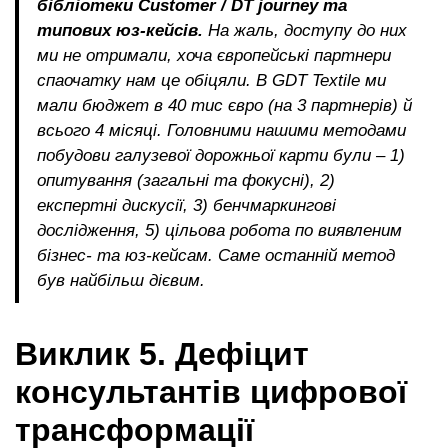
бібліотеки Customer / DT journey та
типових юз-кейсів.
На жаль, доступу до них
ми не отримали, хоча європейські партнери
спаочатку нам це обіцяли. В GDT Textile ми
мали бюджет в 40 тис євро (на 3 партнерів) й
всього 4 місяці. Головними нашими методами
побудови галузевої дорожньої карти були – 1)
опитування (загальні та фокусні), 2)
експертні дискусії, 3) бенчмаркингові
дослідження, 5) цільова робота по виявленим
бізнес- та юз-кейсам. Саме останній метод
був найбільш дієвим.
Виклик 5. Дефіцит
консультантів цифрової
трансформації