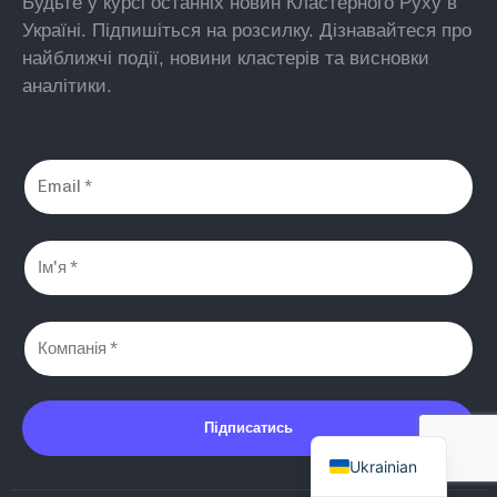
Будьте у курсі останніх новин Кластерного Руху в
Україні. Підпишіться на розсилку. Дізнавайтеся про
найближчі події, новини кластерів та висновки
аналітики.
Підписатись
English
Ukrainian