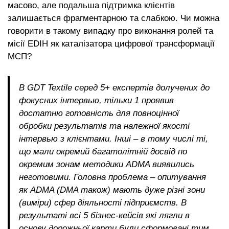
масово, але подальша підтримка клієнтів
залишається фрагментарною та слабкою. Чи можна
говорити в такому випадку про виконання ролей та
місії EDIH як каталізатора цифрової трансформації
МСП?
В GDT Textile серед 5+ експертів долучених до
фокусних інтервью, тільки 1 проявив
достатню готовність для повноцінної
обробки результатів та належної якості
інтервью з клієнтами. Інші – в тому числі ті,
що мали окремий багатолітній досвід по
окремим зонам методики ADMA виявились
неготовими. Головна проблема – опитування
як ADMA (DMA також) мають дуже різні зони
(виміри) сфер діяльності підприємств. В
результаті всі 5 бізнес-кейсів які лягли в
основу дорожньої карти були сформовані тим