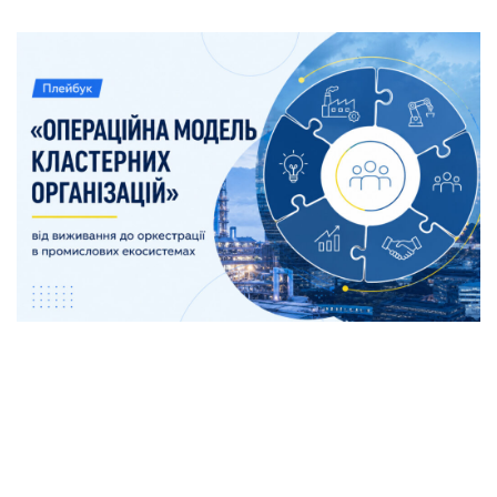
Сьогодні українські кластери працюють в одному з
найбільш турбулентних середовищ, які тільки
можна уявити. Війна постійно створює нові виклики
для