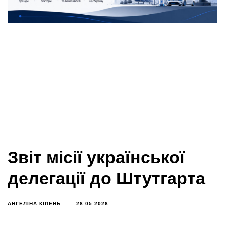
Недавня поїздка української делегації кластерів та
регіональних адміністрацій в Німеччину спонукала
наш інтерес до теми трансформації секторів.
Практично кожна зустріч
Звіт місії української
делегації до Штутгарта
АНГЕЛІНА КІПЕНЬ
28.05.2026