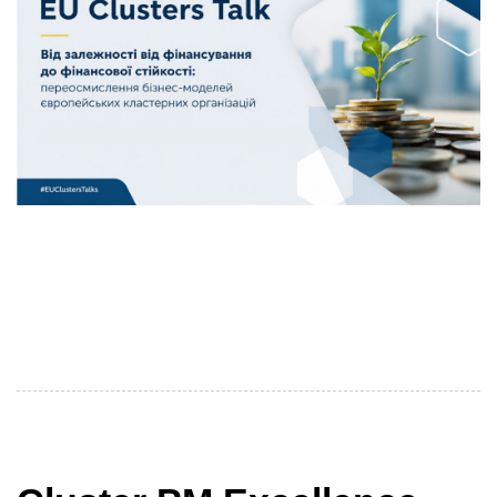
У рамках серії EU Clusters Talk 10 червня відбулася
дискусія, присвячена фінансовій стійкості
кластерних організацій та пошуку ефективних
бізнес-моделей для