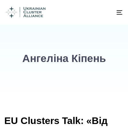
To
na
Ангеліна Кіпень
EU Clusters Talk: «Від