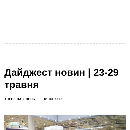
Рівненський міжрегіональний медичний кластер, як
член міжнародного консорціуму #PRECISEU
запрошує всіх медиків та іноваторів в секторі
ЗДОРОВ’Я в Україні на
Дайджест новин | 23-29
травня
АНГЕЛІНА КІПЕНЬ
01.06.2026