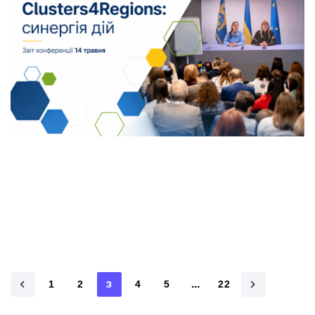
14 травня 2026 року в Києві відбулася конференція
«Clusters4Regions: синергія дій», організована в
межах ініціативи Clusters4Regions за підтримки
Швейцарсько-українського проєкту
1
2
3
4
5
…
22