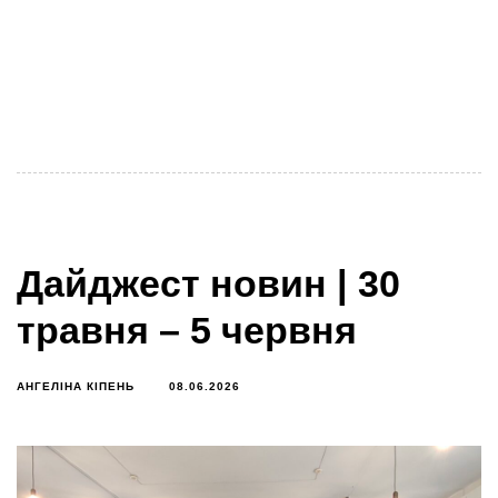
Підготовка нового покоління лідерів проєктного
менеджменту, фасилітаторів співпраці та
наставників кластерних екосистем Український
кластерний альянс оголошує набір учасників на
програму
Дайджест новин | 30
травня – 5 червня
АНГЕЛІНА КІПЕНЬ
08.06.2026