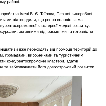
ому районі.
норобства імені В. Є. Таїрова, Першої виноробної
иками підтвердили, що регіон володіє всіма
курентоспроможної кластерної моделі розвитку:
сурсами, активними підприємцями та готовністю
ініціативи вже переходять від промоції територій до
ом, громадами, виробниками та туристичним
ати конкурентоспроможні кластери, здатні
ну та забезпечувати його довгостроковий розвиток.