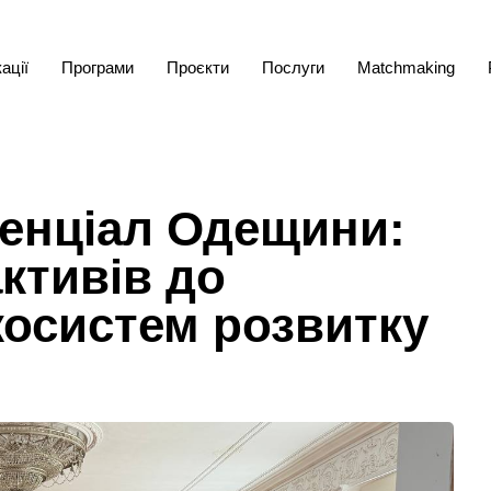
ації
Програми
Проєкти
Послуги
Matchmaking
енціал Одещини:
ктивів до
косистем розвитку