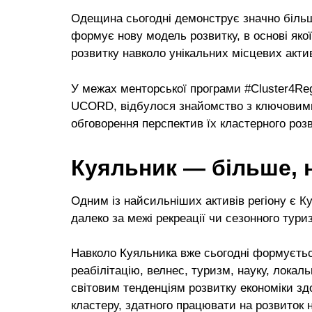
Одещина сьогодні демонструє значно більше
формує нову модель розвитку, в основі якої
розвитку навколо унікальних місцевих актив
У межах менторської програми #Cluster4Reg
UCORD, відбулося знайомство з ключовими 
обговорення перспектив їх кластерного розв
Куяльник — більше, 
Одним із найсильніших активів регіону є 
далеко за межі рекреації чи сезонного тури
Навколо Куяльника вже сьогодні формуєтьс
реабілітацію, велнес, туризм, науку, локал
світовим тенденціям розвитку економіки з
кластеру, здатного працювати на розвиток не