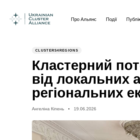
Про Альянс
Події
Публік
Author
Published
PUBLISHED
on:
IN:
CLUSTERS4REGIONS
Кластерний пот
від локальних а
регіональних е
Ангеліна Кіпень
19.06.2026