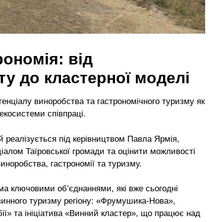
ономія: від
ту до кластерної моделі
енціалу виноробства та гастрономічного туризму як
екосистеми співпраці.
 реалізується під керівництвом Павла Ярмія,
іалом Таїровської громади та оцінити можливості
виноробства, гастрономії та туризму.
ома ключовими об’єднаннями, які вже сьогодні
инного туризму регіону: «Фрумушика-Нова»,
бії» та ініціатива «Винний кластер», що працює над