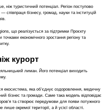
, ніж туристичний потенціал. Регіон поступово
 — співпраця бізнесу, громад, науки та інституцій
ів.
ions, що реалізується за підтримки Проєкту
точками економічного зростання регіону та
итку.
ніж курорт
Куяльницький лиман. Його потенціал виходить
зму.
я екосистема, яка об’єднує оздоровлення, медичну
ьний бізнес та громади. Саме така модель відповідає
доров’я та створює передумови для появи потужного
 лише окремої території, а й усієї області.