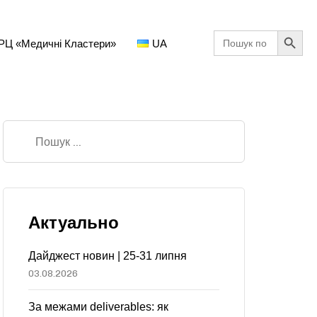
Search Button
Search
РЦ «Медичні Кластери»
UA
for:
Актуально
Дайджест новин | 25-31 липня
03.08.2026
За межами deliverables: як