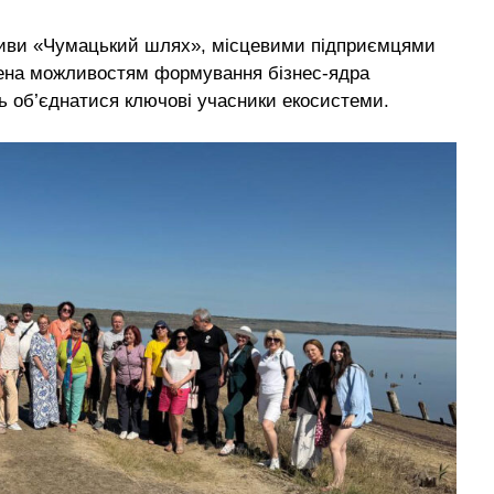
іативи «Чумацький шлях», місцевими підприємцями
лена можливостям формування бізнес-ядра
ь об’єднатися ключові учасники екосистеми.