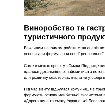
Виноробство та гастр
туристичного продук
Важливим напрямом роботи став аналіз пот
основи для формування нової регіональної 
Саме в межах проєкту «Смаки Півдня», який
вдалося детальніше ознайомитися з потенц
для розвитку кластерних ініціатив у сфері 
Під час візиту відбулася комунікація з трь
формують основу майбутньої екосистеми в
«Дорога вина та смаку Української Бессара