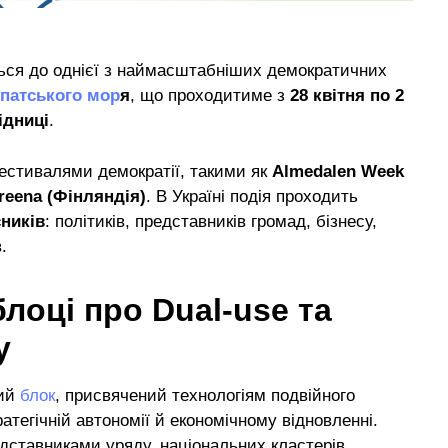
ся до однієї з наймасштабніших демократичних
патського мор
я
, що проходитиме з
28 квітня по 2
ідниці
.
естивалями демократії, такими як
Almedalen Week
reena (Фінляндія)
. В Україні подія проходить
сників
: політиків, представників громад, бізнесу,
.
блоці про Dual-use та
у
мий
блок
, присвячений технологіям подвійного
ратегічній автономії й економічному відновленні.
едставниками уряду, національних кластерів,