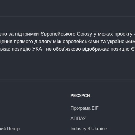
но за підтримки Європейського Союзу у межах проєкту «
щення прямого діалогу між європейськими та українськи
ажає позицію УКА і не обов’язково відображає позицію 
РЕСУРСИ
Програма EIF
АППАУ
ний Центр
Industry 4 Ukraine