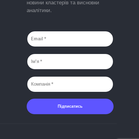
новини кластерів та висновки
аналітики.
Підписатись