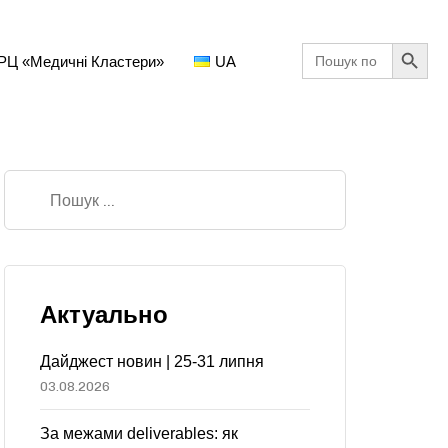
Search Button
Search
РЦ «Медичні Кластери»
UA
for:
Актуально
Дайджест новин | 25-31 липня
03.08.2026
За межами deliverables: як