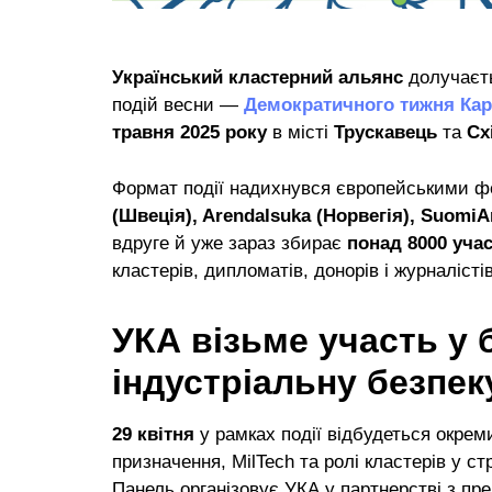
Український кластерний альянс
долучаєть
подій весни —
Демократичного тижня Кар
травня 2025 року
в місті
Трускавець
та
Сх
Формат події надихнувся європейськими ф
(Швеція), Arendalsuka (Норвегія), SuomiA
вдруге й уже зараз збирає
понад 8000 уча
кластерів, дипломатів, донорів і журналістів
УКА візьме участь у 
індустріальну безпек
29 квітня
у рамках події відбудеться окре
призначення, MilTech та ролі кластерів у ст
Панель організовує УКА у партнерстві з пр