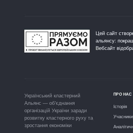
Цей сайт створе
альянсу: покра
Вебсайт відобр
ПРО НАС
Український кластерний
Альянс — об'єднання
Історія
організацій України заради
Учасники
розвитку кластерного руху та
зростання економіки
Аналітич