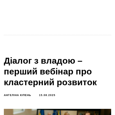
Вебінар №2, 11 вересня Український кластерний
альянс продовжує серію вебінарів «Діалоги з
владою: кластерний вектор». Другий вебінар
відбудеться 11 вересня
Діалог з владою –
перший вебінар про
кластерний розвиток
АНГЕЛІНА КІПЕНЬ
15.08.2025