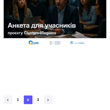
Запрошуємо всіх учасників Робочих груп проєкту
Clusters4Regions пройти коротке опитування. Ваша
думка допоможе нам зрозуміти, що вже працює
добре, а
1
2
3