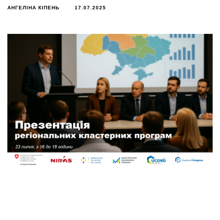
АНГЕЛІНА КІПЕНЬ
17.07.2025
23 липня, з 16 до 18 години Проєкт Clusters4Regions
завершив 2-ий етап згідно якого 6 регіонів виробили
програми підтримки та