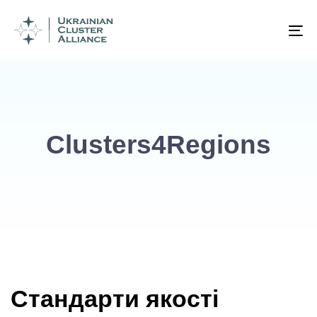
To
na
Clusters4Regions
Стандарти якості