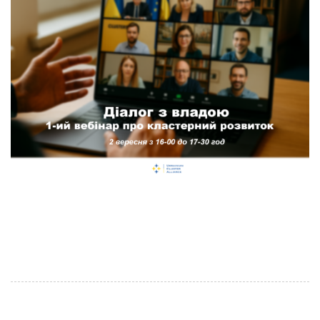
2 вересня з 16-00 до 17-30 год Український
кластерний альянс запускаю серію “Діалоги з
владою” з 6 вебінарів про розвиток