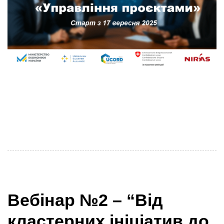
17 вересня Український кластерний альянс у межах
проєкту Clusters4Regions запускає спеціальну
програму з управління проєктами для кластерних
організацій у Сумській,
Вебінар №2 – “Від
кластерних ініціатив до