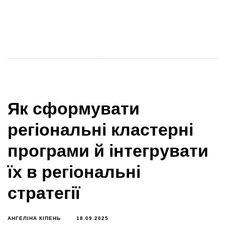
кластерний альянс продовжує серію
вебінарів «Діалоги з владою: кластерний вектор». В
Україні існує більше
Як сформувати
регіональні кластерні
програми й інтегрувати
їх в регіональні
стратегії
АНГЕЛІНА КІПЕНЬ
18.09.2025