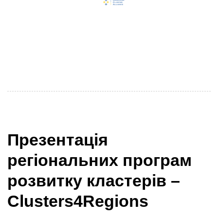
Серія онлай-зустрічей: Вересень – Листопад
Український кластерний альянс започатковує серію
онлайн зустрічей на тему розвитку кластерних
політик та програм в
Презентація
регіональних програм
розвитку кластерів –
Clusters4Regions