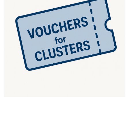
В рамках проєкту Clusters4Regions низка регіонів
України (ОВА – АРР) приймає рішення щодо нових
інструментів фінансової підтримки МСП та